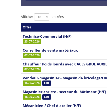
Liste
Afficher
entrées
des
Offre
offres
Technico-Commercial (H/F)
23-07-2026
Conseiller de vente matériaux
02-07-2026
Chauffeur Poids lourds avec CACES GRUE AUXIL
02-07-2026
Vendeur-magasinier - Magasin de bricolage/Out
16-06-2026
CDI
Magasinier-cariste - secteur du bâtiment (H/F)
16-06-2026
CDI
Mécanicien / Chef d'atelier (H/F)