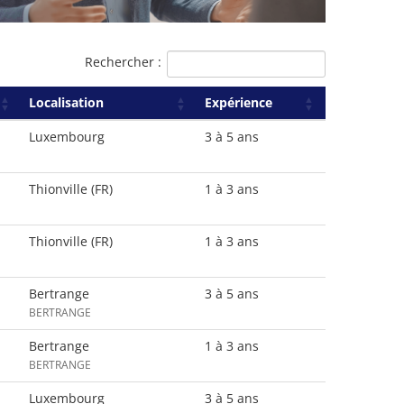
Rechercher :
Localisation
Expérience
Luxembourg
3 à 5 ans
Thionville (FR)
1 à 3 ans
Thionville (FR)
1 à 3 ans
Bertrange
3 à 5 ans
BERTRANGE
Bertrange
1 à 3 ans
BERTRANGE
Luxembourg
3 à 5 ans