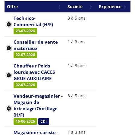
Offre
Société
Expérience
Technico-
3 à 5 ans
Commercial (H/F)
23-07-2026
Conseiller de vente
1 à 3 ans
matériaux
02-07-2026
Chauffeur Poids
1 à 3 ans
lourds avec CACES
GRUE AUXILIAIRE
02-07-2026
Vendeur-magasinier -
3 à 5 ans
Magasin de
bricolage/Outillage
(H/F)
16-06-2026
CDI
Magasinier-cariste -
1 à 3 ans