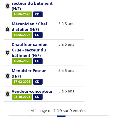
secteur du bâtiment
(H/F)
16-06-2026
CDI
Mécanicien / Chef
3 à 5 ans
d'atelier (H/F)
16-06-2026
CDI
Chauffeur camion
3 à 5 ans
Grue - secteur du
bâtiment (H/F)
16-06-2026
CDI
Menuisier Poseur
3 à 5 ans
(H/F)
17-02-2026
CDI
Vendeur-concepteur
3 à 5 ans
03-10-2025
CDI
Affichage de 1 à 9 sur 9 entrées