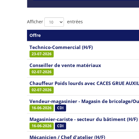
Liste
Afficher
entrées
des
Offre
offres
Technico-Commercial (H/F)
23-07-2026
Conseiller de vente matériaux
02-07-2026
Chauffeur Poids lourds avec CACES GRUE AUXIL
02-07-2026
Vendeur-magasinier - Magasin de bricolage/Out
16-06-2026
CDI
Magasinier-cariste - secteur du bâtiment (H/F)
16-06-2026
CDI
Mécanicien / Chef d'atelier (H/F)