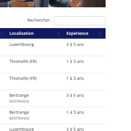
Rechercher :
Localisation
Expérience
Luxembourg
3 à 5 ans
Thionville (FR)
1 à 3 ans
Thionville (FR)
1 à 3 ans
Bertrange
3 à 5 ans
BERTRANGE
Bertrange
1 à 3 ans
BERTRANGE
Luxembourg
3 à 5 ans